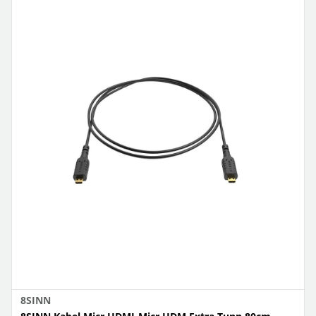
8SINN