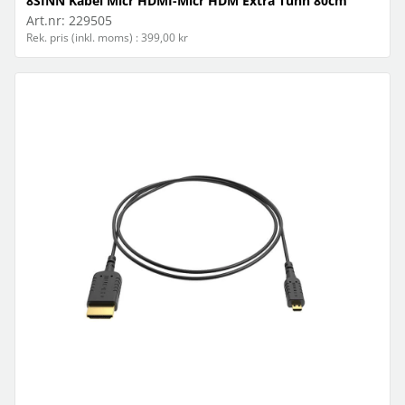
8SINN Kabel Micr HDMI-Micr HDM Extra Tunn 80cm
Art.nr:
229505
Rek. pris (inkl. moms) : 399,00 kr