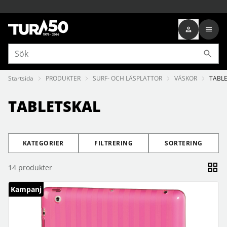
Startsida
PRODUKTER
SURF- OCH LÄSPLATTOR
VÄSKOR
TABL
TABLETSKAL
KATEGORIER
FILTRERING
SORTERING
14
produkter
Kampanj