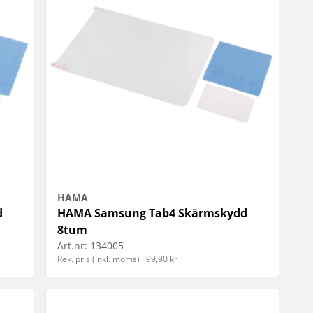
OBIL
SMARTA HEM
iltillbehör
garage och portkontroll
oto & video
kamera och tillbehör
ps
sensorer och väggkontakter
headset
smart belysning
ållare
temperaturstyrning
 fler...
HAMA
d
HAMA Samsung Tab4 Skärmskydd
8tum
Art.nr:
134005
Rek. pris (inkl. moms) : 99,90 kr