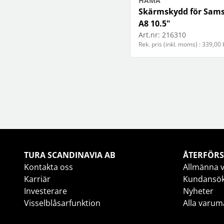
HAMA
Skärmskydd för Sams
A8 10.5"
Art.nr:
216310
Rek. pris (inkl. moms) : 339,00 
TURA SCANDINAVIA AB
ÅTERFÖRS
Kontakta oss
Allmänna v
Karriär
Kundansö
Investerare
Nyheter
Visselblåsarfunktion
Alla varum