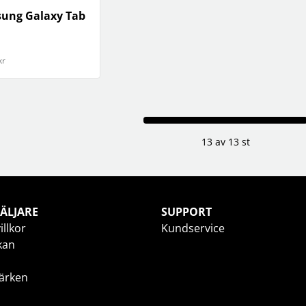
ung Galaxy Tab
kr
13 av 13 st
ÄLJARE
SUPPORT
illkor
Kundservice
kan
ärken