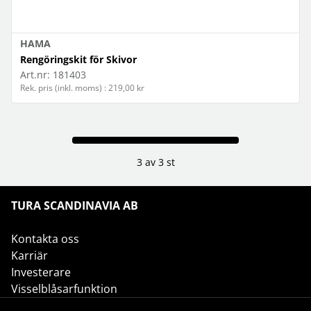
HAMA
Rengöringskit för Skivor
Art.nr:
181403
Rek. pris (inkl. moms) : 219,00 kr
3 av 3 st
TURA SCANDINAVIA AB
Kontakta oss
Karriär
Investerare
Visselblåsarfunktion