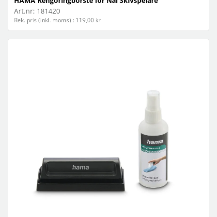
HAMA Rengöringborste för Nål Skivspelare
Art.nr:
181420
Rek. pris (inkl. moms) : 119,00 kr