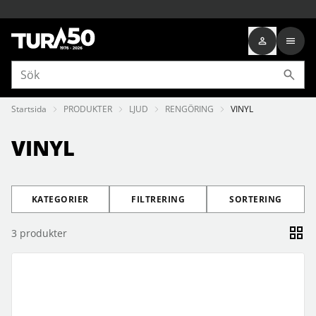
Startsida
PRODUKTER
LJUD
RENGÖRING
VINYL
VINYL
KATEGORIER
FILTRERING
SORTERING
3
produkter