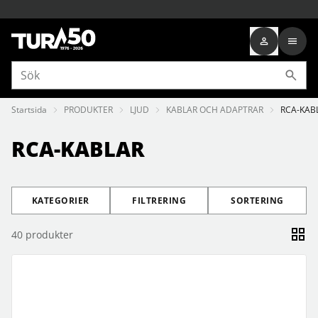
Startsida
PRODUKTER
LJUD
KABLAR OCH ADAPTRAR
RCA-KAB
RCA-KABLAR
KATEGORIER
FILTRERING
SORTERING
40
produkter