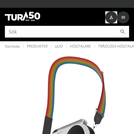
Startsida
PRODUKTER
LJUD
HÖGTALARE
TRÅDLÖSA HÖGTALA