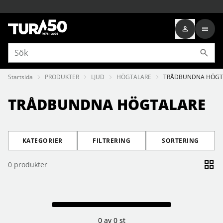
Startsida
PRODUKTER
LJUD
HÖGTALARE
TRÅDBUNDNA HÖGT
TRÅDBUNDNA HÖGTALARE
KATEGORIER
FILTRERING
SORTERING
0
produkter
0 av 0 st