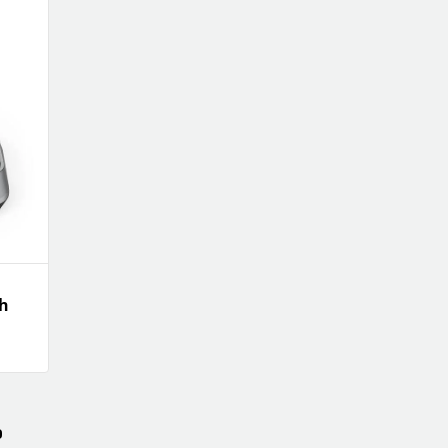
OBIL
SMARTA HEM
iltillbehör
garage och portkontroll
oto & video
kamera och tillbehör
ps
sensorer och väggkontakter
headset
smart belysning
ållare
temperaturstyrning
 fler...
h