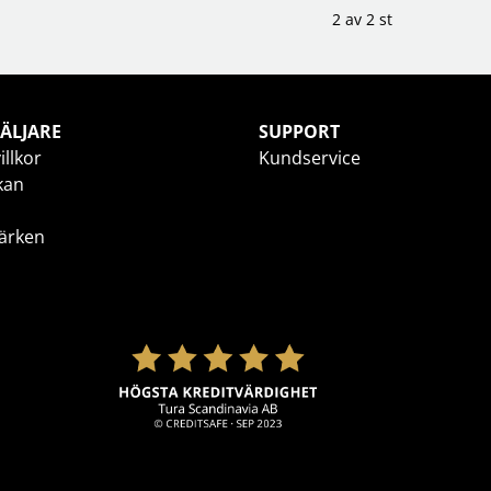
2 av 2 st
ÄLJARE
SUPPORT
illkor
Kundservice
kan
ärken