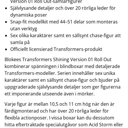
Version 01 Roll Out-samlarfigurer
Självlysande detaljer och över 20 rörliga leder för
dynamiska poser
Snap-fit modellkit med 44–51 delar som monteras
utan verktyg
Sex olika karaktärer samt en sällsynt chase-figur att
samla på
Officiellt licensierad Transformers-produkt
Blokees Transformers Shining Version 01 Roll Out
kombinerar spänningen i blindboxar med detaljerade
Transformers-modeller. Serien innehåller sex unika
karaktärer samt en sällsynt chase-figur och bjuder på
uppgraderade självlysande detaljer som ger figurerna
ett imponerande utseende även i mörker.
Varje figur är mellan 10,5 och 11 cm hög när den är
färdigmonterad och har över 20 rörliga leder för
flexibla actionposer. I vissa boxar kan du dessutom
hitta eftertraktade specialutgåvor som Acid Storm eller