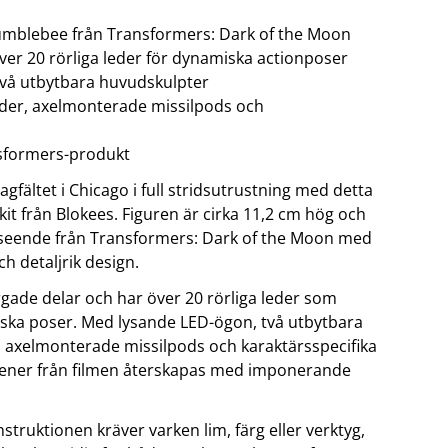
umblebee från Transformers: Dark of the Moon
OBIL
SMARTA HEM
ver 20 rörliga leder för dynamiska actionposer
iltillbehör
garage och portkontroll
vå utbytbara huvudskulpter
oto & video
kamera och tillbehör
der, axelmonterade missilpods och
ps
sensorer och väggkontakter
headset
smart belysning
ållare
temperaturstyrning
ansformers-produkt
 fler...
agfältet i Chicago i full stridsutrustning med detta
lkit från Blokees. Figuren är cirka 11,2 cm hög och
tseende från Transformers: Dark of the Moon med
h detaljrik design.
rgade delar och har över 20 rörliga leder som
ka poser. Med lysande LED-ögon, två utbytbara
 axelmonterade missilpods och karaktärsspecifika
scener från filmen återskapas med imponerande
struktionen kräver varken lim, färg eller verktyg,