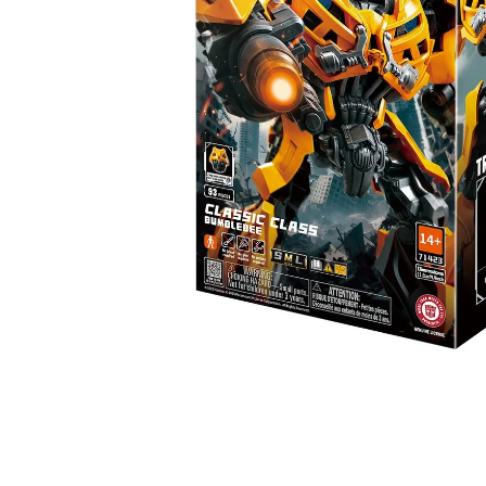
högtalare
skannrar
Se fler...
Se fler...
LAGRINGSMEDIA
LEKSAKER & SPEL
arkiv
leksaker
band
pussel
förvaring och märkning
spel
hdd
kamera-tape
Se fler...
SPORT OCH FRITID
SURF- OCH LÄSPLATTOR
cykel
hållare
kikare
musik och multimedia
kläder
skärmskydd
radioapparater
stylus-pennor
resetillbehör
väskor
Se fler...