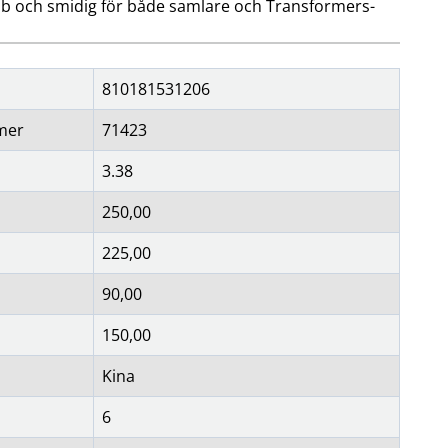
bb och smidig för både samlare och Transformers-
810181531206
mer
71423
3.38
250,00
225,00
90,00
150,00
Kina
6