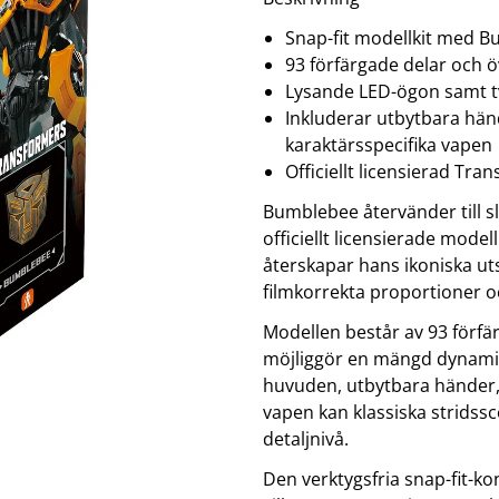
klockor
wellness
Se fler...
Snap-fit modellkit med B
LJUD
MARKETING
M
93 förfärgade delar och ö
förstärkare och delning
altec lansing
b
Lysande LED-ögon samt t
högtalare
backbone
f
Inkluderar utbytbara hän
högtalartillbehör
golla
g
kablar och adaptrar
hama
karaktärsspecifika vapen
ljud för bil
happy plugs
h
Officiellt licensierad Tr
Se fler...
Se fler...
Se
Bumblebee återvänder till sl
TÄCKNINGSUTRUSTNING
VIDEO
kablar & adaptrar
actionkameror
officiellt licensierade model
mätutrustning
bilkameror
återskapar hans ikoniska u
passiva komponenter
drönare
filmkorrekta proportioner oc
signalförstärkare
filter
tillbehör
follow-focus
Modellen består av 93 förfä
Se fler...
möjliggör en mängd dynamis
huvuden, utbytbara händer,
vapen kan klassiska strids
detaljnivå.
Den verktygsfria snap-fit-kon