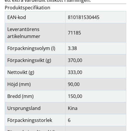
ett extra värdefullt tillskott i samlingen.
Produktspecifikation
EAN-kod
810181530445
Leverantörens
71185
artikelnummer
Förpackningsvolym (l)
3.38
Förpackningsvikt (g)
370,00
Nettovikt (g)
333,00
Höjd (mm)
90,00
Bredd (mm)
150,00
Ursprungsland
Kina
Förpackningsstorlek
6