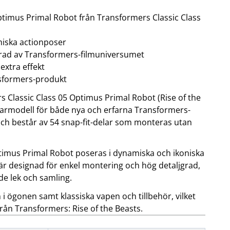
ptimus Primal Robot från Transformers Classic Class
OBIL
SMARTA HEM
iltillbehör
garage och portkontroll
miska actionposer
oto & video
kamera och tillbehör
erad av Transformers-filmuniversumet
ps
sensorer och väggkontakter
extra effekt
headset
smart belysning
ållare
temperaturstyrning
ansformers-produkt
 fler...
 Classic Class 05 Optimus Primal Robot (Rise of the
larmodell för både nya och erfarna Transformers-
och består av 54 snap-fit-delar som monteras utan
timus Primal Robot poseras i dynamiska och ikoniska
 är designad för enkel montering och hög detaljgrad,
åde lek och samling.
n i ögonen samt klassiska vapen och tillbehör, vilket
från Transformers: Rise of the Beasts.