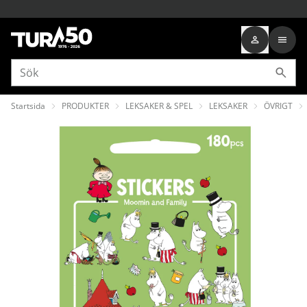
Startsida
PRODUKTER
LEKSAKER & SPEL
LEKSAKER
ÖVRIGT