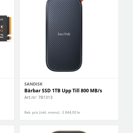
OBIL
SMARTA HEM
iltillbehör
garage och portkontroll
oto & video
kamera och tillbehör
ps
sensorer och väggkontakter
headset
smart belysning
ållare
temperaturstyrning
 fler...
SANDISK
Bärbar SSD 1TB Upp Till 800 MB/s
Art.nr:
781313
Rek. pris (inkl. moms) : 3 844,00 kr