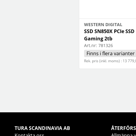
WESTERN DIGITAL
SSD SN850X PCIe SSD 
Gaming 2tb
Art.nr:
781326
Finns i flera varianter
Rek. pris (inkl. moms) : 13 779,
TURA SCANDINAVIA AB
ÅTERFÖRS
Kontakta oss
Allmänna v