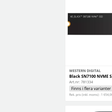
högtalare
skannrar
Se fler...
Se fler...
LAGRINGSMEDIA
LEKSAKER & SPEL
arkiv
leksaker
band
pussel
förvaring och märkning
spel
hdd
kamera-tape
Se fler...
SPORT OCH FRITID
SURF- OCH LÄSPLATTOR
cykel
hållare
kikare
musik och multimedia
kläder
skärmskydd
radioapparater
stylus-pennor
WESTERN DIGITAL
resetillbehör
väskor
Black SN7100 NVME S
Se fler...
Art.nr:
781334
Finns i flera varianter
Rek. pris (inkl. moms) : 1 654,0