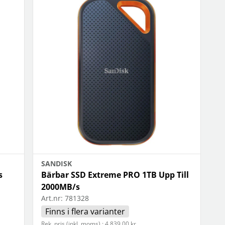
SANDISK
s
Bärbar SSD Extreme PRO 1TB Upp Till
2000MB/s
Art.nr:
781328
Finns i flera varianter
Rek. pris (inkl. moms) : 4 839,00 kr