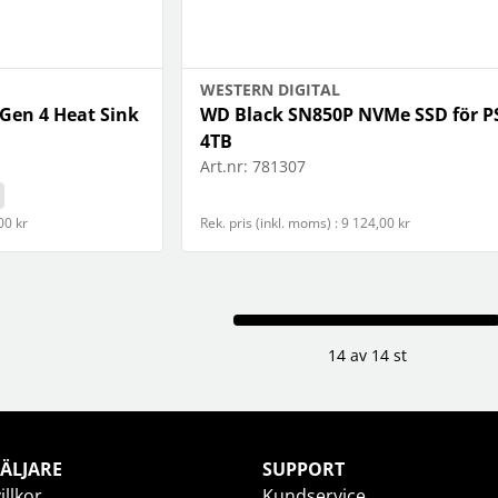
WESTERN DIGITAL
Gen 4 Heat Sink
WD Black SN850P NVMe SSD för P
4TB
Art.nr:
781307
00 kr
Rek. pris (inkl. moms) : 9 124,00 kr
14 av 14 st
ÄLJARE
SUPPORT
illkor
Kundservice