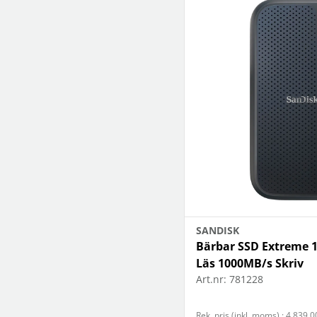
SANDISK
Bärbar SSD Extreme 
Läs 1000MB/s Skriv
Art.nr:
781228
Rek. pris (inkl. moms) : 4 839,0