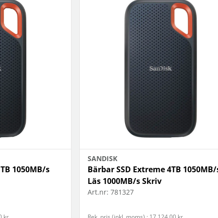
SANDISK
1TB 1050MB/s
Bärbar SSD Extreme 4TB 1050MB/
Läs 1000MB/s Skriv
Art.nr:
781327
0 kr
Rek. pris (inkl. moms) : 17 124,00 kr