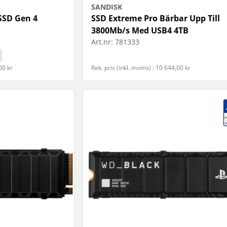
SANDISK
SSD Gen 4
SSD Extreme Pro Bärbar Upp Till
3800Mb/s Med USB4 4TB
Art.nr:
781333
00 kr
Rek. pris (inkl. moms) : 10 644,00 kr