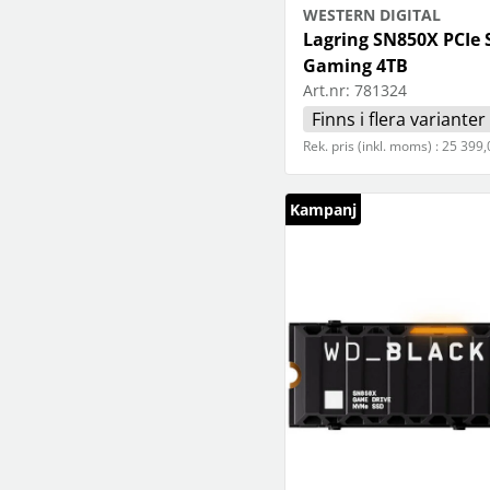
WESTERN DIGITAL
Lagring SN850X PCIe 
Gaming 4TB
Art.nr:
781324
Finns i flera varianter
Rek. pris (inkl. moms) : 25 399,
Kampanj