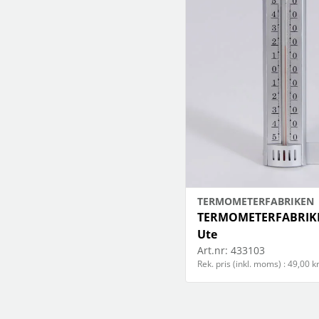
högtalare
skannrar
Se fler...
Se fler...
LAGRINGSMEDIA
LEKSAKER & SPEL
arkiv
leksaker
band
pussel
förvaring och märkning
spel
hdd
kamera-tape
Se fler...
SPORT OCH FRITID
SURF- OCH LÄSPLATTOR
cykel
hållare
kikare
musik och multimedia
kläder
skärmskydd
radioapparater
stylus-pennor
TERMOMETERFABRIKEN
resetillbehör
väskor
TERMOMETERFABRIK
Se fler...
Ute
Art.nr:
433103
Rek. pris (inkl. moms) : 49,00 k