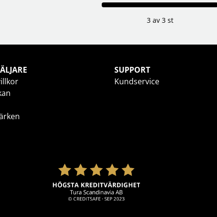
3 av 3 st
ÄLJARE
SUPPORT
illkor
Kundservice
kan
ärken