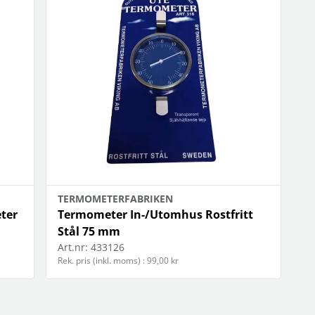
OBIL
SMARTA HEM
iltillbehör
garage och portkontroll
oto & video
kamera och tillbehör
ps
sensorer och väggkontakter
headset
smart belysning
ållare
temperaturstyrning
 fler...
TERMOMETERFABRIKEN
ter
Termometer In-/Utomhus Rostfritt
Stål 75 mm
Art.nr:
433126
Rek. pris (inkl. moms) : 99,00 kr