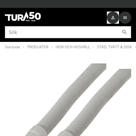
Startsida
PRODUKTER
HEM OCH HUSHÅLL
STÄD, TVÄTT & DISK