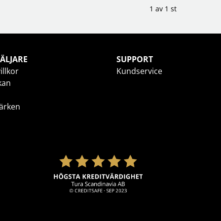
1 av 1 st
ÄLJARE
SUPPORT
illkor
Kundservice
kan
ärken