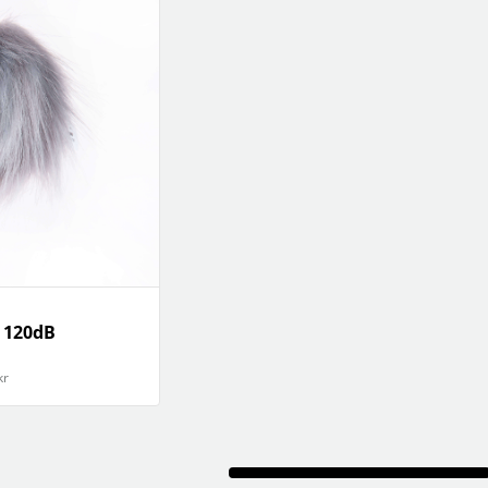
klockor
wellness
Se fler...
LJUD
MARKETING
M
förstärkare och delning
altec lansing
b
högtalare
backbone
f
högtalartillbehör
golla
g
kablar och adaptrar
hama
ljud för bil
happy plugs
h
Se fler...
Se fler...
Se
TÄCKNINGSUTRUSTNING
VIDEO
kablar & adaptrar
actionkameror
mätutrustning
bilkameror
passiva komponenter
drönare
signalförstärkare
filter
tillbehör
follow-focus
y 120dB
Se fler...
kr