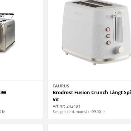
TAURUS
60W
Brödrost Fusion Crunch Långt Sp
Vit
Art.nr:
242481
0 kr
Rek. pris (inkl. moms) : 499,00 kr