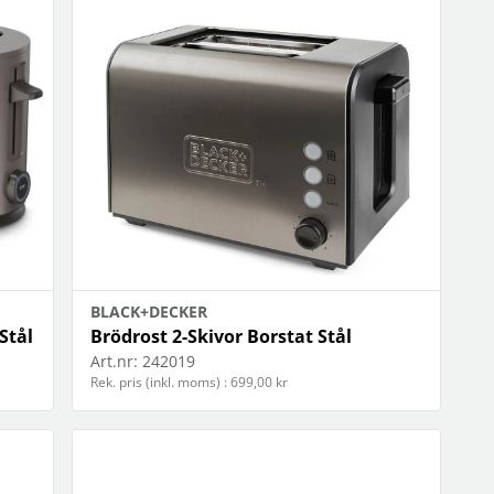
OBIL
SMARTA HEM
iltillbehör
garage och portkontroll
oto & video
kamera och tillbehör
ps
sensorer och väggkontakter
headset
smart belysning
ållare
temperaturstyrning
 fler...
BLACK+DECKER
Stål
Brödrost 2-Skivor Borstat Stål
Art.nr:
242019
Rek. pris (inkl. moms) : 699,00 kr