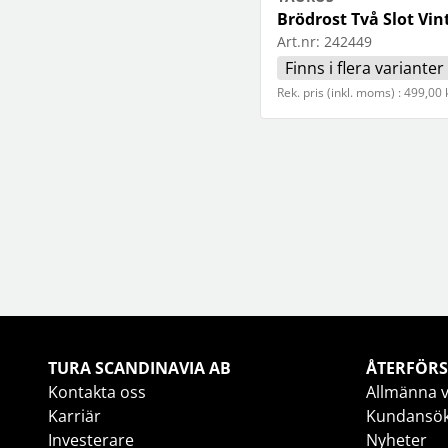
Brödrost Två Slot Vin
Art.nr:
242449
Finns i flera varianter
Rek. pris (inkl. moms) : 499,00 
TURA SCANDINAVIA AB
ÅTERFÖRS
Kontakta oss
Allmänna v
Karriär
Kundansö
Investerare
Nyheter