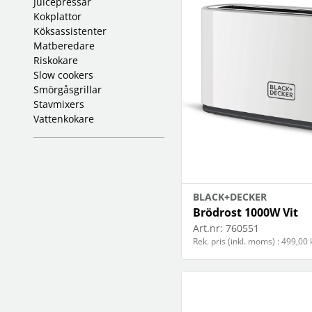
juicepressar
högtalare
skannrar
Se fler...
kokplattor
Se fler...
LAGRINGSMEDIA
köksassistenter
LEKSAKER & SPEL
arkiv
matberedare
leksaker
band
riskokare
pussel
förvaring och märkning
slow cookers
spel
smörgåsgrillar
hdd
stavmixers
kamera-tape
Se fler...
vattenkokare
SPORT OCH FRITID
SURF- OCH LÄSPLATTOR
cykel
hållare
kikare
musik och multimedia
kläder
skärmskydd
radioapparater
stylus-pennor
BLACK+DECKER
resetillbehör
väskor
Brödrost 1000W Vit
Se fler...
Art.nr:
760551
Rek. pris (inkl. moms) : 499,00 