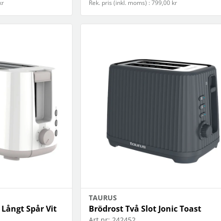
kr
Rek. pris (inkl. moms) : 799,00 kr
TAURUS
 Långt Spår Vit
Brödrost Två Slot Jonic Toast
Art.nr:
242452