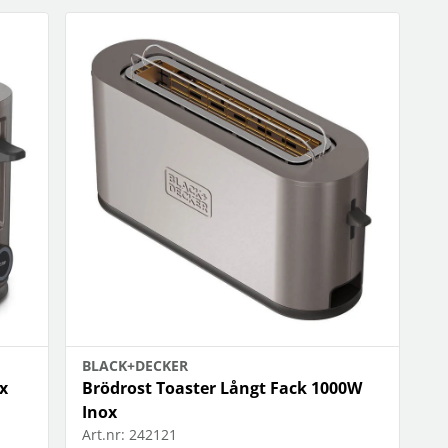
BLACK+DECKER
x
Brödrost Toaster Långt Fack 1000W
Inox
Art.nr:
242121