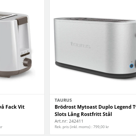
TAURUS
å Fack Vit
Brödrost Mytoast Duplo Legend T
Slots Lång Rostfritt Stål
Art.nr:
242411
kr
Rek. pris (inkl. moms) : 799,00 kr