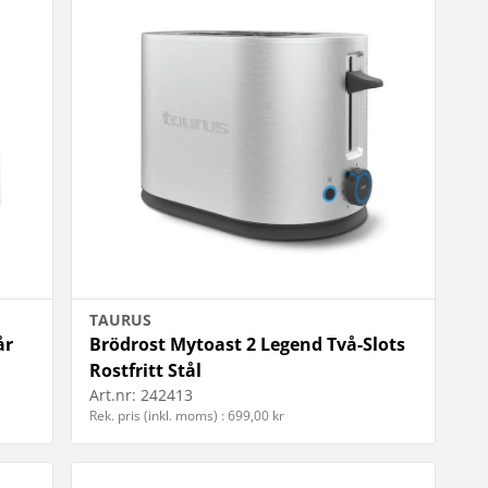
TAURUS
år
Brödrost Mytoast 2 Legend Två-Slots
Rostfritt Stål
Art.nr:
242413
Rek. pris (inkl. moms) : 699,00 kr