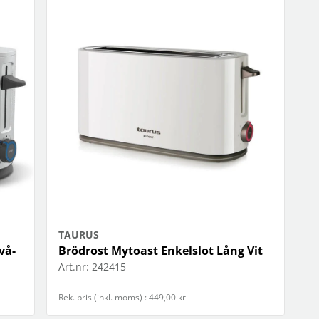
TAURUS
vå-
Brödrost Mytoast Enkelslot Lång Vit
Art.nr:
242415
Rek. pris (inkl. moms) : 449,00 kr