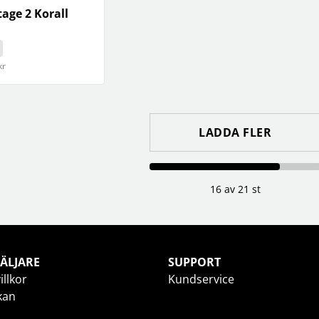
tage 2 Korall
kr
LADDA FLER
16 av 21 st
ÄLJARE
SUPPORT
illkor
Kundservice
kan