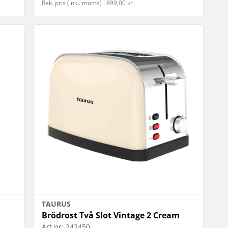
Rek. pris (inkl. moms) : 899,00 kr
TAURUS
Brödrost Två Slot Vintage 2 Cream
Art.nr:
242450