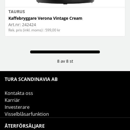
TAURUS
Kaffebryggare Verona Vintage Cream
Art.nr:
242424
Rek. pris (inkl. moms) : 599,00 kr
8 av 8 st
TURA SCANDINAVIA AB
Kontakta oss
Karriär
Investerare
Visselblåsarfunktion
ÅTERFÖRSÄLJARE