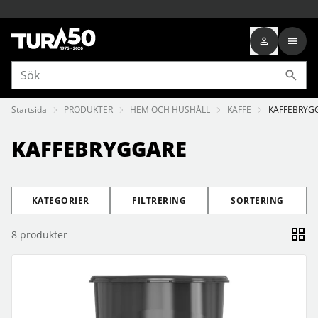
Startsida
PRODUKTER
HEM OCH HUSHÅLL
KAFFE
KAFFEBRYG
KAFFEBRYGGARE
KATEGORIER
FILTRERING
SORTERING
8
produkter