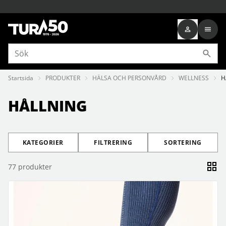
Startsida
PRODUKTER
HÄLSA OCH PERSONVÅRD
WELLNESS
H
HÅLLNING
KATEGORIER
FILTRERING
SORTERING
77
produkter