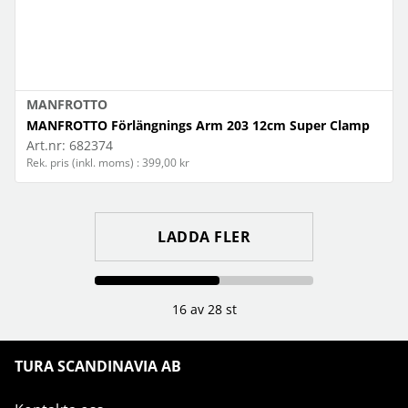
MANFROTTO
MANFROTTO Förlängnings Arm 203 12cm Super Clamp
Art.nr:
682374
Rek. pris (inkl. moms) : 399,00 kr
LADDA FLER
16 av 28 st
TURA SCANDINAVIA AB