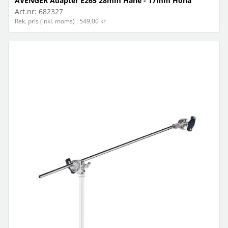
AVENGER Adapter E265 28mm Hane - 17mm Hona
Art.nr:
682327
Rek. pris (inkl. moms) : 549,00 kr