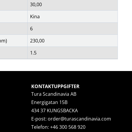
30,00
Kina
6
mm)
230,00
1.5
KONTAKTUPPGIFTER
Tura Scandinavia AB
Energigatan 15B
434 37 KUNGSBACKA
E-post:
order@turascandinavia.com
Telefon:
+46 300 568 920