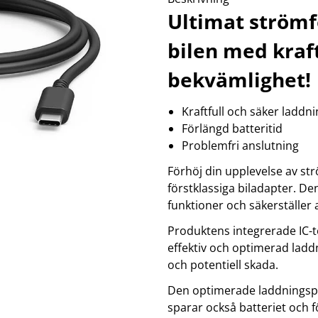
klockor
wellness
Ultimat strömf
Se fler...
LJUD
MARKETING
M
bilen med kraf
förstärkare och delning
altec lansing
b
högtalare
backbone
f
bekvämlighet!
högtalartillbehör
golla
g
kablar och adaptrar
hama
ljud för bil
happy plugs
h
Kraftfull och säker laddn
Se fler...
Se fler...
Se
Förlängd batteritid
TÄCKNINGSUTRUSTNING
VIDEO
Problemfri anslutning
kablar & adaptrar
actionkameror
mätutrustning
bilkameror
Förhöj din upplevelse av s
passiva komponenter
drönare
förstklassiga biladapter. D
signalförstärkare
filter
funktioner och säkerställer a
tillbehör
follow-focus
Se fler...
Produktens integrerade IC-t
effektiv och optimerad ladd
och potentiell skada.
Den optimerade laddningspro
sparar också batteriet och f