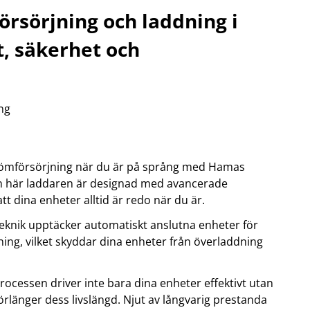
örsörjning och laddning i
OBIL
SMARTA HEM
t, säkerhet och
iltillbehör
garage och portkontroll
oto & video
kamera och tillbehör
ps
sensorer och väggkontakter
headset
smart belysning
ållare
temperaturstyrning
ing
 fler...
trömförsörjning när du är på språng med Hamas
en här laddaren är designad med avancerade
tt dina enheter alltid är redo när du är.
eknik upptäcker automatiskt anslutna enheter för
ning, vilket skyddar dina enheter från överladdning
cessen driver inte bara dina enheter effektivt utan
örlänger dess livslängd. Njut av långvarig prestanda