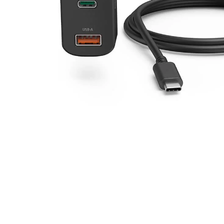
högtalare
skannrar
Se fler...
Se fler...
LAGRINGSMEDIA
LEKSAKER & SPEL
arkiv
leksaker
band
pussel
förvaring och märkning
spel
hdd
kamera-tape
Se fler...
SPORT OCH FRITID
SURF- OCH LÄSPLATTOR
cykel
hållare
kikare
musik och multimedia
kläder
skärmskydd
radioapparater
stylus-pennor
resetillbehör
väskor
Se fler...