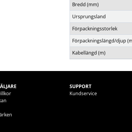
Bredd (mm)
Ursprungsland
Förpackningsstorlek
Förpackningslängd/djup (
Kabellängd (m)
ÄLJARE
SUPPORT
illkor
Kundservice
kan
ärken