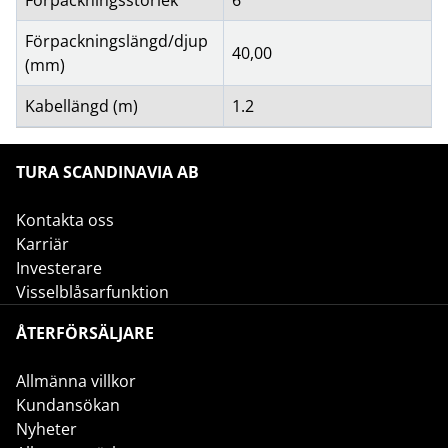
Förpackningsstorlek
6
Förpackningslängd/djup
40,00
(mm)
Kabellängd (m)
1.2
TURA SCANDINAVIA AB
Kontakta oss
Karriär
Investerare
Visselblåsarfunktion
ÅTERFÖRSÄLJARE
Allmänna villkor
Kundansökan
Nyheter