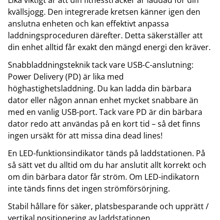
Lika viktigt är att din fitnesstracker är laddad för din
kvällsjogg. Den integrerade kretsen känner igen den
anslutna enheten och kan effektivt anpassa
laddningsproceduren därefter. Detta säkerställer att
din enhet alltid får exakt den mängd energi den kräver.
Snabbladdningsteknik tack vare USB-C-anslutning:
Power Delivery (PD) är lika med
höghastighetsladdning. Du kan ladda din bärbara
dator eller någon annan enhet mycket snabbare än
med en vanlig USB-port. Tack vare PD är din bärbara
dator redo att användas på en kort tid – så det finns
ingen ursäkt för att missa dina dead lines!
En LED-funktionsindikator tänds på laddstationen. På
så sätt vet du alltid om du har anslutit allt korrekt och
om din bärbara dator får ström. Om LED-indikatorn
inte tänds finns det ingen strömförsörjning.
Stabil hållare för säker, platsbesparande och upprätt /
vertikal positionering av laddstationen.