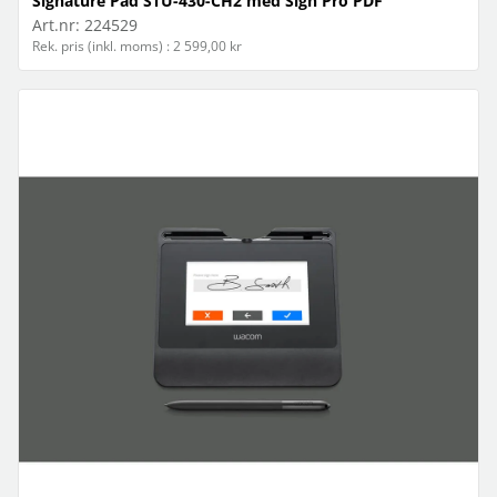
Signature Pad STU-430-CH2 med Sign Pro PDF
Art.nr:
224529
Rek. pris (inkl. moms) : 2 599,00 kr