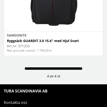
SAMSONITE
Ryggsäck GUARDIT 3.0 15.6" med Hjul Svart
Art.nr:
571233
Rek. pris (inkl. moms) : 1 799,00 kr
4 av 4 st
TURA SCANDINAVIA AB
Kontakta oss