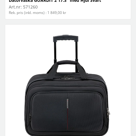
Datorväska GUARDIT 2 17.3" med Hjul Svart
Art.nr:
571260
Rek. pris (inkl. moms) : 1 849,00 kr