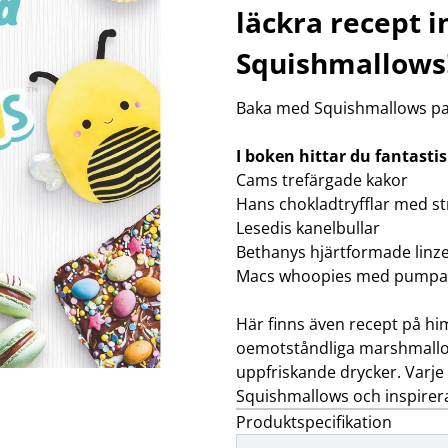
klockor
wellness
läckra recept i
Se fler...
LJUD
MARKETING
M
Squishmallows
förstärkare och delning
altec lansing
b
högtalare
backbone
f
Baka med Squishmallows pas
högtalartillbehör
golla
g
kablar och adaptrar
hama
ljud för bil
happy plugs
h
I boken hittar du fantasti
Se fler...
Se fler...
Se
Cams trefärgade kakor
TÄCKNINGSUTRUSTNING
VIDEO
Hans chokladtryfflar med st
kablar & adaptrar
actionkameror
Lesedis kanelbullar
mätutrustning
bilkameror
Bethanys hjärtformade linz
passiva komponenter
drönare
Macs whoopies med pumpa
signalförstärkare
filter
tillbehör
follow-focus
Se fler...
Här finns även recept på hi
oemotståndliga marshmallows
uppfriskande drycker. Varje r
Squishmallows och inspirera
Produktspecifikation