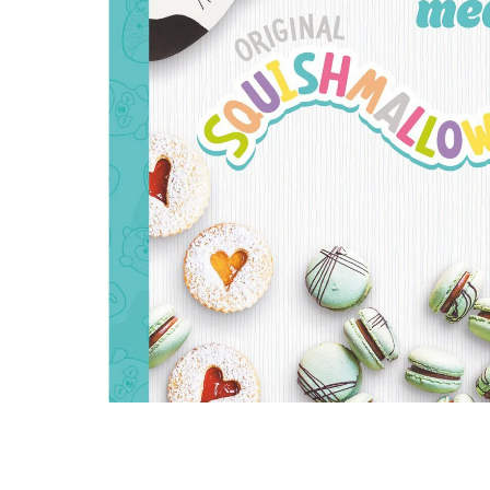
högtalare
skannrar
Se fler...
Se fler...
LAGRINGSMEDIA
LEKSAKER & SPEL
arkiv
leksaker
band
pussel
förvaring och märkning
spel
hdd
kamera-tape
Se fler...
SPORT OCH FRITID
SURF- OCH LÄSPLATTOR
cykel
hållare
kikare
musik och multimedia
kläder
skärmskydd
radioapparater
stylus-pennor
resetillbehör
väskor
Se fler...