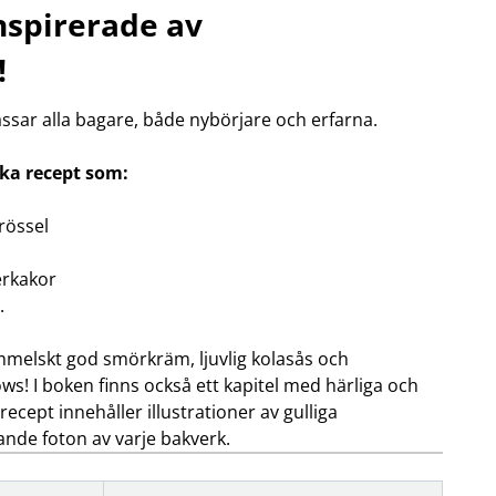
nspirerade av
OBIL
SMARTA HEM
!
iltillbehör
garage och portkontroll
oto & video
kamera och tillbehör
sar alla bagare, både nybörjare och erfarna.
ps
sensorer och väggkontakter
headset
smart belysning
ållare
temperaturstyrning
ska recept som:
 fler...
rössel
erkakor
.
mmelskt god smörkräm, ljuvlig kolasås och
! I boken finns också ett kapitel med härliga och
ecept innehåller illustrationer av gulliga
nde foton av varje bakverk.