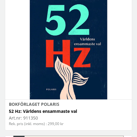
BOKFÖRLAGET POLARIS
52 Hz: Världens ensammaste val
Art.nr:
911350
Rek. pris (inkl. moms) : 299,00 kr