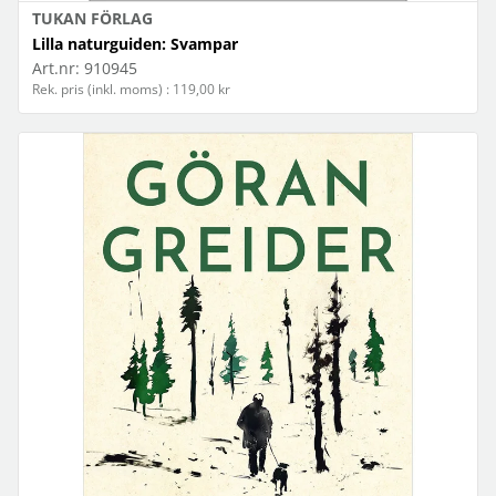
TUKAN FÖRLAG
Lilla naturguiden: Svampar
Art.nr:
910945
Rek. pris (inkl. moms) : 119,00 kr