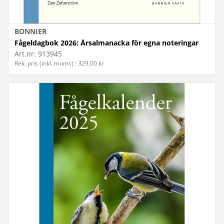
BONNIER
Fågeldagbok 2026: Årsalmanacka för egna noteringar
Art.nr:
913945
Rek. pris (inkl. moms) : 329,00 kr