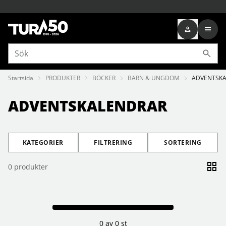
Startsida
PRODUKTER
BÖCKER
BARN & UNGDOM
ADVENTSK
ADVENTSKALENDRAR
KATEGORIER
FILTRERING
SORTERING
0
produkter
0 av 0 st