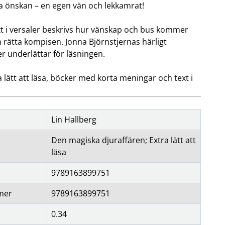
 önskan – en egen vän och lekkamrat!
t i versaler beskrivs hur vänskap och bus kommer
rätta kompisen. Jonna Björnstjernas härligt
r underlättar för läsningen.
a lätt att läsa, böcker med korta meningar och text i
Lin Hallberg
Den magiska djuraffären; Extra lätt att
läsa
9789163899751
mer
9789163899751
0.34