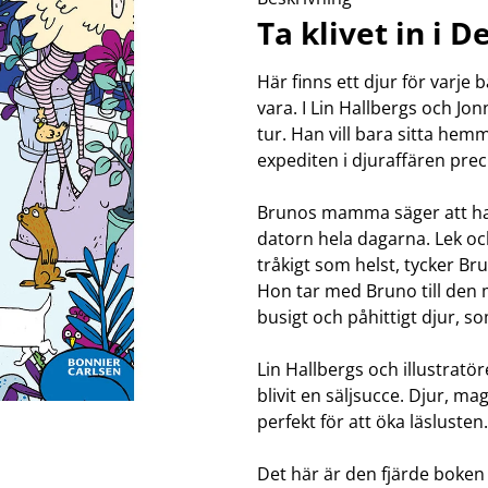
klockor
wellness
Ta klivet in i 
Se fler...
LJUD
MARKETING
M
förstärkare och delning
altec lansing
b
Här finns ett djur för varje 
högtalare
backbone
f
vara. I Lin Hallbergs och Jon
högtalartillbehör
golla
g
tur. Han vill bara sitta he
kablar och adaptrar
hama
expediten i djuraffären pre
ljud för bil
happy plugs
h
Se fler...
Se fler...
Se
TÄCKNINGSUTRUSTNING
VIDEO
Brunos mamma säger att han
kablar & adaptrar
actionkameror
datorn hela dagarna. Lek oc
mätutrustning
bilkameror
tråkigt som helst, tycker Br
passiva komponenter
drönare
Hon tar med Bruno till den 
signalförstärkare
filter
busigt och påhittigt djur, 
tillbehör
follow-focus
Se fler...
Lin Hallbergs och illustratör
blivit en säljsucce. Djur, mag
perfekt för att öka läslusten.
Det här är den fjärde boken 