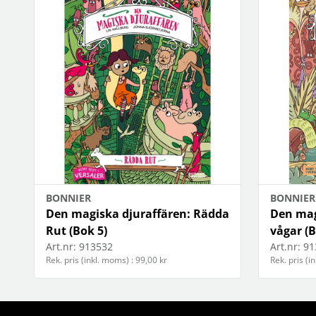
BONNIER
BONNIER
Den magiska djuraffären: Rädda
Den mag
Rut (Bok 5)
vågar (B
Art.nr:
913532
Art.nr:
91
Rek. pris (inkl. moms) : 99,00 kr
Rek. pris (i