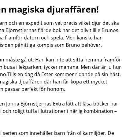
Den magiska djuraffären!
OBIL
SMARTA HEM
iltillbehör
garage och portkontroll
barn och en expedit som vet precis vilket djur det ska
oto & video
kamera och tillbehör
na Björnstjernas fjärde bok har det blivit lille Brunos
ps
sensorer och väggkontakter
mma framför datorn och spela. Men kanske har
headset
smart belysning
cis den påhittiga kompis som Bruno behöver.
ållare
temperaturstyrning
 fler...
 måste gå ut. Han kan inte att sitta hemma framför
h busa i lekparken, tycker mamma. Men där är ju hur
uno.Tills en dag då Ester kommer ridande på sin häst.
magiska djuaffären där han får köpa ett mycket
som passar perfekt för honom.
en Jonna Björnstjernas Extra lätt att läsa-böcker har
i och roligt tuffa illutrationer i härlig kombination –
i serien som innehåller barn från olika miljöer. De