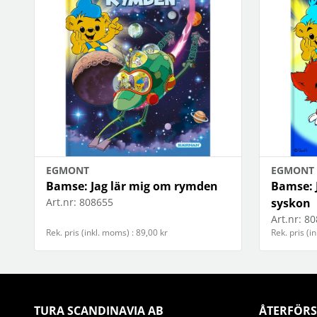
EGMONT
EGMONT
Bamse: Jag lär mig om rymden
Bamse: J
Art.nr:
808655
syskon
Art.nr:
80
Rek. pris (inkl. moms) : 89,00 kr
Rek. pris (i
TURA SCANDINAVIA AB
ÅTERFÖRS