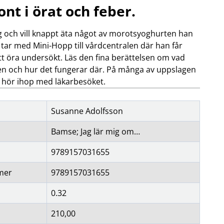
nt i örat och feber.
OBIL
SMARTA HEM
ig och vill knappt äta något av morotsyoghurten han
iltillbehör
garage och portkontroll
oto & video
kamera och tillbehör
 tar med Mini-Hopp till vårdcentralen där han får
ps
sensorer och väggkontakter
itt öra undersökt. Läs den fina berättelsen om vad
headset
smart belysning
n och hur det fungerar där. På många av uppslagen
ållare
temperaturstyrning
m hör ihop med läkarbesöket.
 fler...
Susanne Adolfsson
Bamse; Jag lär mig om…
9789157031655
mer
9789157031655
0.32
210,00