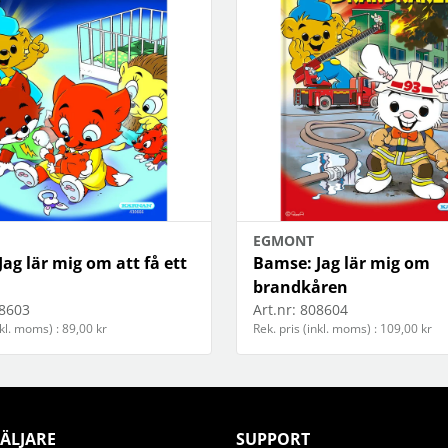
EGMONT
ag lär mig om att få ett
Bamse: Jag lär mig om
brandkåren
8603
Art.nr:
808604
nkl. moms) : 89,00 kr
Rek. pris (inkl. moms) : 109,00 kr
ÄLJARE
SUPPORT