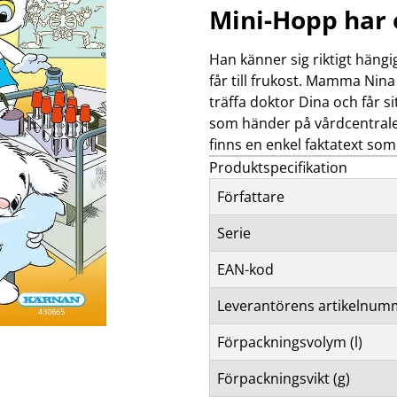
klockor
wellness
Mini-Hopp har o
Se fler...
LJUD
MARKETING
M
förstärkare och delning
altec lansing
Han känner sig riktigt häng
b
högtalare
backbone
f
får till frukost. Mamma Nina
högtalartillbehör
golla
g
träffa doktor Dina och får s
kablar och adaptrar
hama
som händer på vårdcentrale
ljud för bil
happy plugs
h
finns en enkel faktatext so
Se fler...
Se fler...
Se
Produktspecifikation
TÄCKNINGSUTRUSTNING
VIDEO
kablar & adaptrar
actionkameror
Författare
mätutrustning
bilkameror
passiva komponenter
drönare
Serie
signalförstärkare
filter
tillbehör
follow-focus
EAN-kod
Se fler...
Leverantörens artikelnum
Förpackningsvolym (l)
Förpackningsvikt (g)