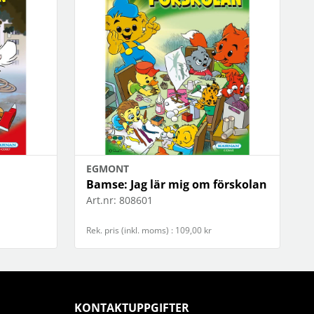
EGMONT
Bamse: Jag lär mig om förskolan
Art.nr:
808601
Rek. pris (inkl. moms) : 109,00 kr
KONTAKTUPPGIFTER