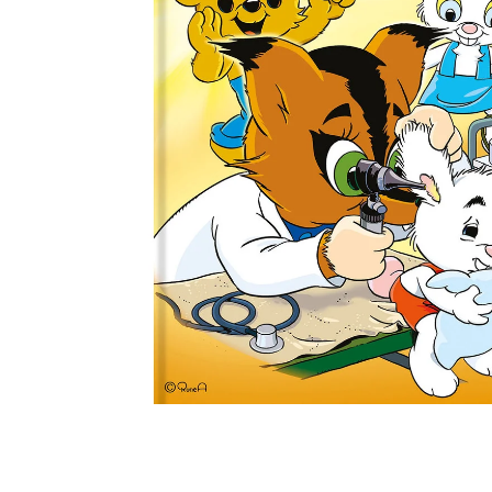
högtalare
skannrar
Se fler...
Se fler...
LAGRINGSMEDIA
LEKSAKER & SPEL
arkiv
leksaker
band
pussel
förvaring och märkning
spel
hdd
kamera-tape
Se fler...
SPORT OCH FRITID
SURF- OCH LÄSPLATTOR
cykel
hållare
kikare
musik och multimedia
kläder
skärmskydd
radioapparater
stylus-pennor
resetillbehör
väskor
Se fler...