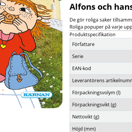
klockor
wellness
Alfons och han
Se fler...
LJUD
MARKETING
M
förstärkare och delning
altec lansing
De gör roliga saker tillsamma
b
högtalare
backbone
f
Roliga popuper på varje upp
högtalartillbehör
golla
g
Produktspecifikation
kablar och adaptrar
hama
Författare
ljud för bil
happy plugs
h
Se fler...
Se fler...
Se
Serie
TÄCKNINGSUTRUSTNING
VIDEO
kablar & adaptrar
actionkameror
EAN-kod
mätutrustning
bilkameror
passiva komponenter
drönare
Leverantörens artikelnum
signalförstärkare
filter
tillbehör
follow-focus
Förpackningsvolym (l)
Se fler...
Förpackningsvikt (g)
Nettovikt (g)
Höjd (mm)