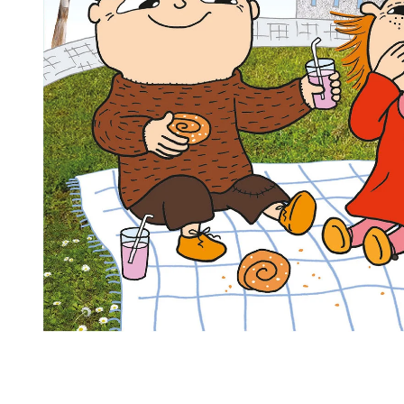
högtalare
skannrar
Se fler...
Se fler...
LAGRINGSMEDIA
LEKSAKER & SPEL
arkiv
leksaker
band
pussel
förvaring och märkning
spel
hdd
kamera-tape
Se fler...
SPORT OCH FRITID
SURF- OCH LÄSPLATTOR
cykel
hållare
kikare
musik och multimedia
kläder
skärmskydd
radioapparater
stylus-pennor
resetillbehör
väskor
Se fler...