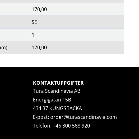
170,00
SE
1
mm)
170,00
KONTAKTUPPGIFTER
Tura Scandinavia AB
Energigatan 15B
434 37 KUNGSBACKA
E-post:
order@turascandinavia.com
Telefon:
+46 300 568 920