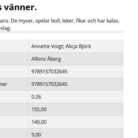
s vänner.
OBIL
SMARTA HEM
ns. De myser, spelar boll, leker, fikar och har kalas.
iltillbehör
garage och portkontroll
oto & video
kamera och tillbehör
slag.
ps
sensorer och väggkontakter
headset
smart belysning
Annette Voigt; Alicja Björk
ållare
temperaturstyrning
 fler...
Alfons Åberg
9789157032645
mer
9789157032645
0.26
155,00
140,00
9,00