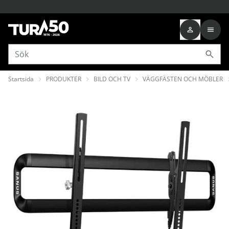
Startsida
PRODUKTER
BILD OCH TV
VÄGGFÄSTEN OCH MÖBLER