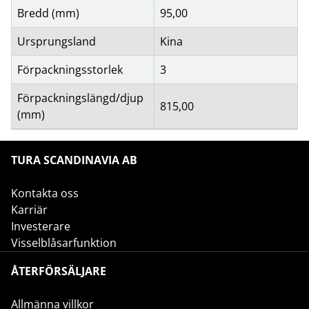
Bredd (mm)
95,00
Ursprungsland
Kina
Förpackningsstorlek
3
Förpackningslängd/djup
815,00
(mm)
TURA SCANDINAVIA AB
Kontakta oss
Karriär
Investerare
Visselblåsarfunktion
ÅTERFÖRSÄLJARE
Allmänna villkor