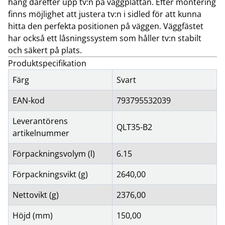
häng därefter upp tv:n på väggplattan. Efter montering
finns möjlighet att justera tv:n i sidled för att kunna
hitta den perfekta positionen på väggen. Väggfästet
har också ett låsningssystem som håller tv:n stabilt
och säkert på plats.
Produktspecifikation
Färg
Svart
EAN-kod
793795532039
Leverantörens
QLT35-B2
artikelnummer
Förpackningsvolym (l)
6.15
Förpackningsvikt (g)
2640,00
Nettovikt (g)
2376,00
Höjd (mm)
150,00