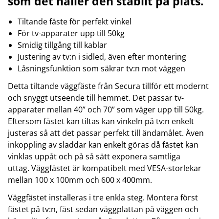
som det håller den stabilt på plats.
Tiltande fäste för perfekt vinkel
För tv-apparater upp till 50kg
Smidig tillgång till kablar
Justering av tv:n i sidled, även efter montering
Låsningsfunktion som säkrar tv:n mot väggen
Detta tiltande väggfäste från Secura tillför ett modernt
och snyggt utseende till hemmet. Det passar tv-
apparater mellan 40” och 70” som väger upp till 50kg.
Eftersom fästet kan tiltas kan vinkeln på tv:n enkelt
justeras så att det passar perfekt till ändamålet. Även
inkoppling av sladdar kan enkelt göras då fästet kan
vinklas uppåt och på så sätt exponera samtliga
uttag. Väggfästet är kompatibelt med VESA-storlekar
mellan 100 x 100mm och 600 x 400mm.
Väggfästet installeras i tre enkla steg. Montera först
fästet på tv:n, fäst sedan väggplattan på väggen och