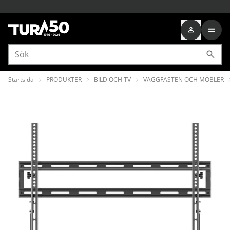
Startsida
PRODUKTER
BILD OCH TV
VÄGGFÄSTEN OCH MÖBLER