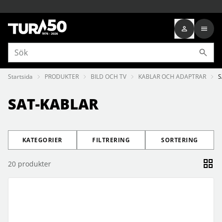
Startsida
PRODUKTER
BILD OCH TV
KABLAR OCH ADAPTRAR
S
SAT-KABLAR
KATEGORIER
FILTRERING
SORTERING
20
produkter