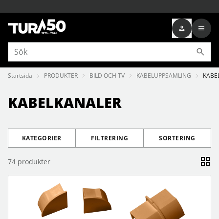
Startsida
PRODUKTER
BILD OCH TV
KABELUPPSAMLING
KABE
KABELKANALER
KATEGORIER
FILTRERING
SORTERING
74
produkter