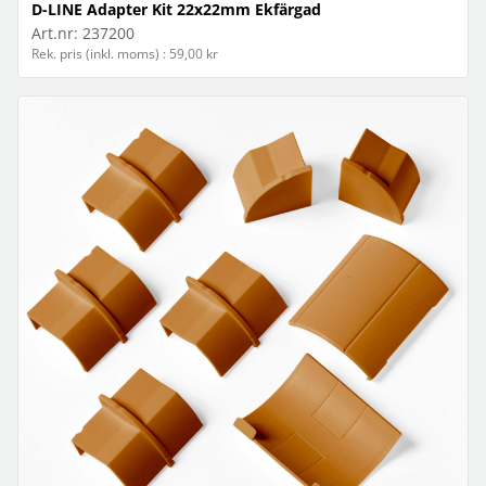
D-LINE Adapter Kit 22x22mm Ekfärgad
Art.nr:
237200
Rek. pris (inkl. moms) : 59,00 kr