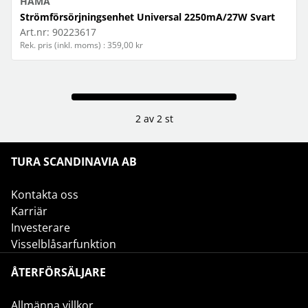
HAMA
Strömförsörjningsenhet Universal 2250mA/27W Svart
Art.nr:
90223617
Rek. pris (inkl. moms) : 359,00 kr
2 av 2 st
TURA SCANDINAVIA AB
Kontakta oss
Karriär
Investerare
Visselblåsarfunktion
ÅTERFÖRSÄLJARE
Allmänna villkor