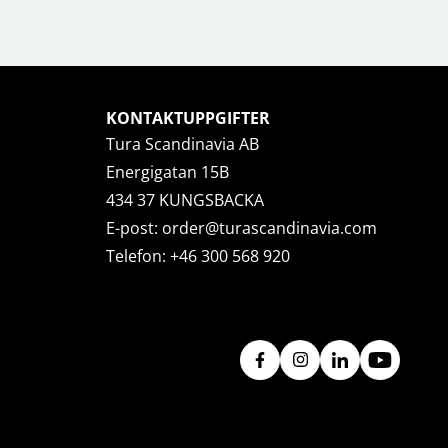
OBIL
SMARTA HEM
iltillbehör
garage och portkontroll
oto & video
kamera och tillbehör
ps
sensorer och väggkontakter
KONTAKTUPPGIFTER
headset
smart belysning
Tura Scandinavia AB
ållare
temperaturstyrning
 fler...
Energigatan 15B
434 37 KUNGSBACKA
E-post:
order@turascandinavia.com
Telefon:
+46 300 568 920