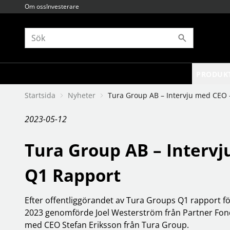
Om oss
Investerare
PRODUK
Startsida
Nyheter
Tura Group AB – Intervju med CEO 
BARN OCH UNGDOM
Alla varumärken
BILD OCH TV
Böcker
8sinn
amningsprodukter
antenner
akademius förlag
2023-05-12
bada
accsoon
antennfästen
alfabeta bokförlag
sköta och hygien
accutime
av-elektronik
astrid lindgren
Tura Group AB – Intervj
sova
adurosmart
fjärrkontroller
b wahlströms
säkerhet
agfaphoto
babblarna
hemmabio
Se fler...
Se fler...
Se fler...
Se fler...
Q1 Rapport
GAMING
GRAFISKA PRODUKTER
energitillskott
3d-produkter
gamingstolar och bord
färgkontroll
Efter offentliggörandet av Tura Groups Q1 rapport för
handkontroll och mobilt
förbrukning
2023 genomförde Joel Westerström från Partner Fon
headset och mikrofoner
programvaror
med CEO Stefan Eriksson från Tura Group.