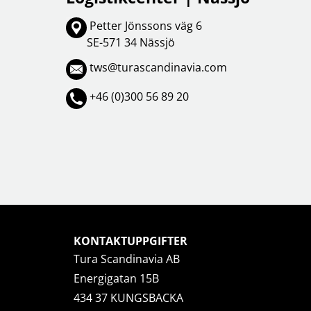
Petter Jönssons väg 6
OBIL
SMARTA HEM
SE-571 34 Nässjö
iltillbehör
garage och portkontroll
oto & video
kamera och tillbehör
tws@turascandinavia.com
ps
sensorer och väggkontakter
headset
smart belysning
+46 (0)300 56 89 20
ållare
temperaturstyrning
 fler...
KONTAKTUPPGIFTER
Tura Scandinavia AB
Energigatan 15B
434 37 KUNGSBACKA