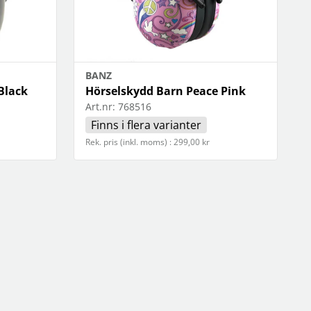
OBIL
SMARTA HEM
iltillbehör
garage och portkontroll
oto & video
kamera och tillbehör
ps
sensorer och väggkontakter
BANZ
headset
smart belysning
Black
Hörselskydd Barn Peace Pink
ållare
temperaturstyrning
Art.nr:
768516
 fler...
Finns i flera varianter
Rek. pris (inkl. moms) : 299,00 kr