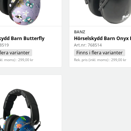
klockor
wellness
Se fler...
LJUD
MARKETING
M
förstärkare och delning
altec lansing
b
högtalare
backbone
f
högtalartillbehör
golla
g
BANZ
kablar och adaptrar
hama
kydd Barn Butterfly
Hörselskydd Barn Onyx 
ljud för bil
happy plugs
h
8519
Art.nr:
768514
Se fler...
Se fler...
Se
flera varianter
Finns i flera varianter
TÄCKNINGSUTRUSTNING
VIDEO
nkl. moms) : 299,00 kr
Rek. pris (inkl. moms) : 299,00 kr
kablar & adaptrar
actionkameror
mätutrustning
bilkameror
passiva komponenter
drönare
signalförstärkare
filter
tillbehör
follow-focus
Se fler...