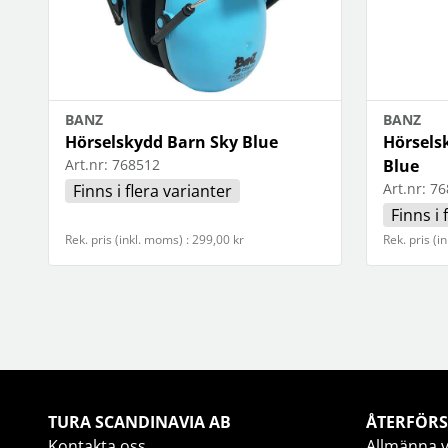
BANZ
BANZ
Hörselskydd Barn Sky Blue
Hörsels
Art.nr:
768512
Blue
Art.nr:
76
Finns i flera varianter
Finns i 
Rek. pris (inkl. moms) : 299,00 kr
Rek. pris (i
TURA SCANDINAVIA AB
ÅTERFÖRS
Kontakta oss
Allmänna v