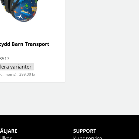
kydd Barn Transport
8517
flera varianter
nkl. moms) : 299,00 kr
ÄLJARE
SUPPORT
illkor
Kundservice