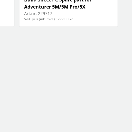
Adventurer 5M/5M Pro/5X
Art.nr:
229717
Veil. pris (ink. mva) : 299,00 kr