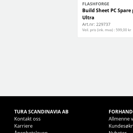
FLASHFORGE
Build Sheet PC Spare 
Ultra
Art.nr:
229737
Veil. pris (ink. mva) : 599,00 kr
TURA SCANDINAVIA AB
FORHAND
Kontakt oss
Allmenne v
Karriere
Kundesøk
Åpenhetsloven
Nyheter