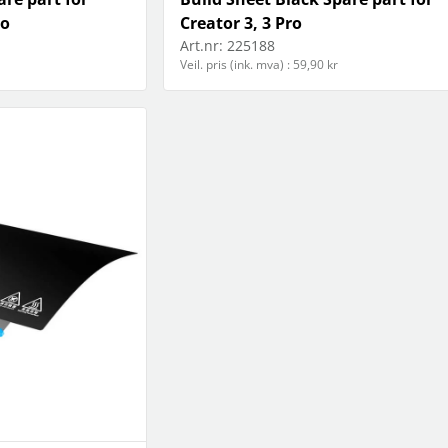
ro
Creator 3, 3 Pro
Art.nr:
225188
Veil. pris (ink. mva) : 59,90 kr