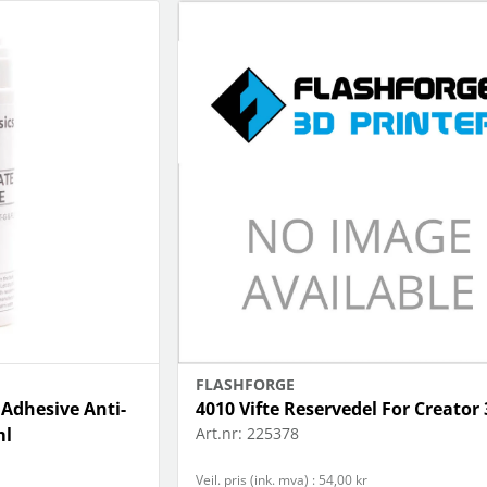
FLASHFORGE
 Adhesive Anti-
4010 Vifte Reservedel For Creator 
ml
Art.nr:
225378
Veil. pris (ink. mva) : 54,00 kr