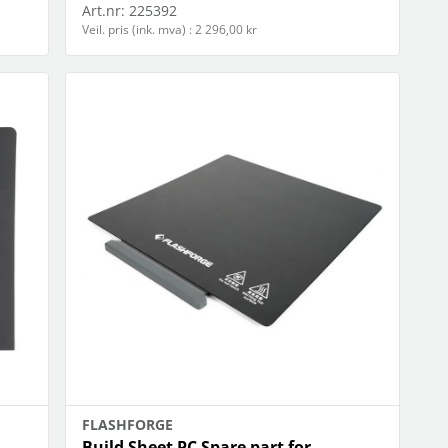
Art.nr:
225392
Veil. pris (ink. mva) : 2 296,00 kr
FLASHFORGE
Build Sheet PC Spare part for