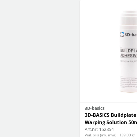
3D-basics
3D-BASICS Buildplate
Warping Solution 50
Art.nr:
152854
Veil. pris (ink. mva) : 139,00 kr