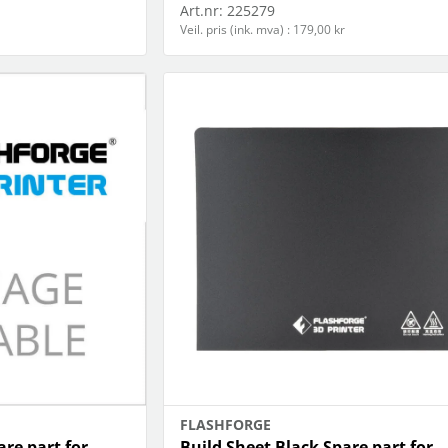
Art.nr:
225279
Veil. pris (ink. mva) : 179,00 kr
FLASHFORGE
are part for
Build Sheet Black Spare part for