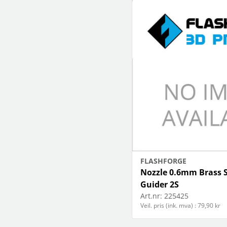
FLASHFORGE
Nozzle 0.6mm Brass S
Guider 2S
Art.nr:
225425
Veil. pris (ink. mva) : 79,90 kr