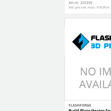
Art.nr:
225339
Veil. pris (ink. mva) : 419,00 kr
FLASHFORGE
Build Plate Heater Sp