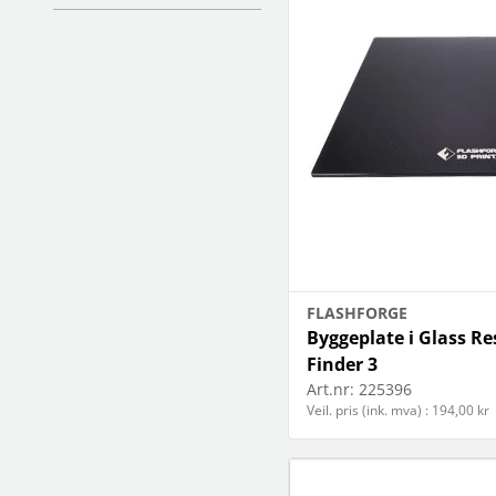
kabel
høyttaler
Se flere…
Se flere…
KONTORMATERIALE
LEKER & SPILL
kontormaskiner
leker
papir
puslespill
skrivemateriale
spill
SMARTE HJEM
SPORT & FRITID
garasje og portkontroll
kikkerter
kamera & tilbehør
klær
sensor og veggkontakter
radioapparater
smart lys
reisetilbehør
FLASHFORGE
temperatururstyring
skolevesker
Byggeplate i Glass Re
Se flere…
Finder 3
Art.nr:
225396
Veil. pris (ink. mva) : 194,00 kr