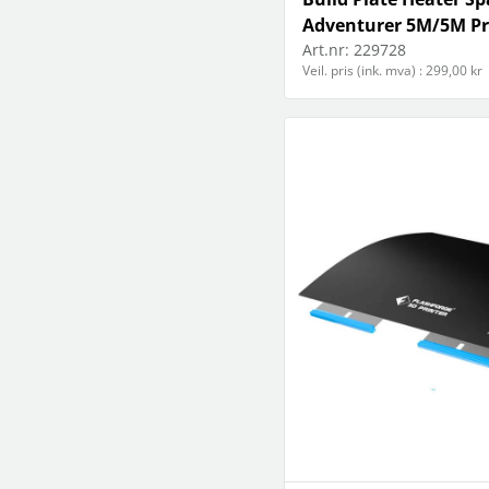
Adventurer 5M/5M P
Art.nr:
229728
Veil. pris (ink. mva) : 299,00 kr