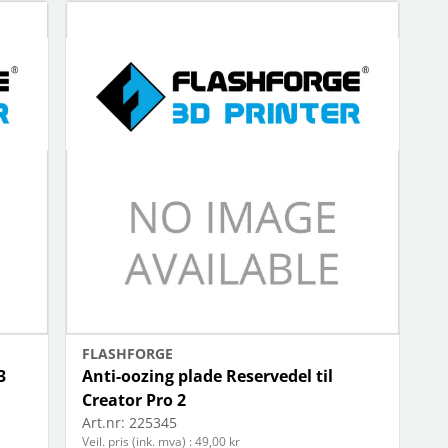
FLASHFORGE
3
Anti-oozing plade Reservedel til
Creator Pro 2
Art.nr:
225345
Veil. pris (ink. mva) : 49,00 kr