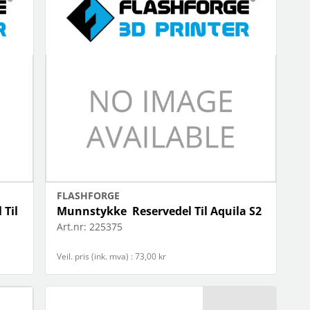
jøkkenapparater
 flere…
OBIL
NETTBRETT
iltilbehør
holdere/stativ
oto & video
musikk og multimedia
ps
skjermbeskyttelse
hodetelefoner
stylus
oldere/stativ
vesker og etui
 flere…
FLASHFORGE
 Til
Munnstykke Reservedel Til Aquila S2
Art.nr:
225375
Veil. pris (ink. mva) : 73,00 kr