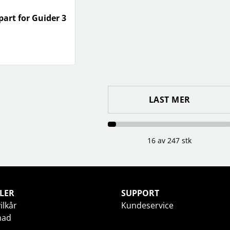
part for Guider 3
LAST MER
16 av 247 stk
LER
SUPPORT
ilkår
Kundeservice
nad