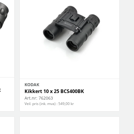
jøkkenapparater
 flere…
OBIL
NETTBRETT
iltilbehør
holdere/stativ
oto & video
musikk og multimedia
ps
skjermbeskyttelse
hodetelefoner
stylus
oldere/stativ
vesker og etui
 flere…
KODAK
t
Kikkert 10 x 25 BCS400BK
Art.nr:
762063
Veil. pris (ink. mva) : 549,00 kr