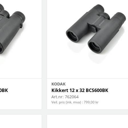
KODAK
00BK
Kikkert 12 x 32 BCS600BK
Art.nr:
762064
Veil. pris (ink. mva) : 799,00 kr