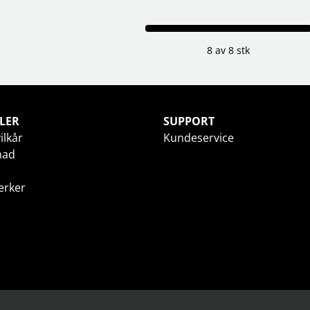
8 av 8 stk
LER
SUPPORT
ilkår
Kundeservice
nad
erker