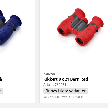
KODAK
lå
Kikkert 8 x 21 Barn Rød
Art.nr:
762061
r
Finnes i flere varianter
Veil. pris (ink. mva) : 419,00 kr