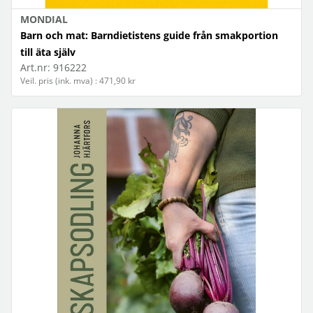
MONDIAL
Barn och mat: Barndietistens guide från smakportion
till äta själv
Art.nr:
916222
Veil. pris (ink. mva) : 471,90 kr