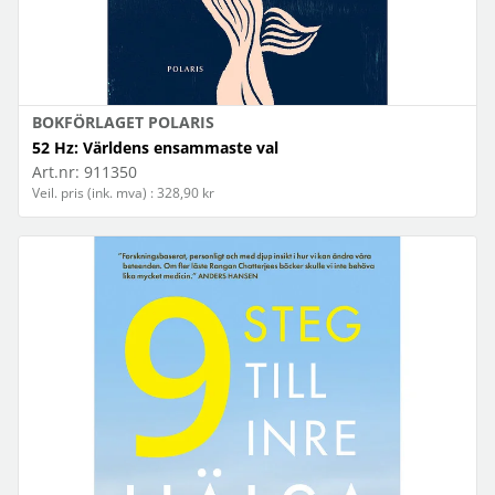
BOKFÖRLAGET POLARIS
52 Hz: Världens ensammaste val
Art.nr:
911350
Veil. pris (ink. mva) : 328,90 kr