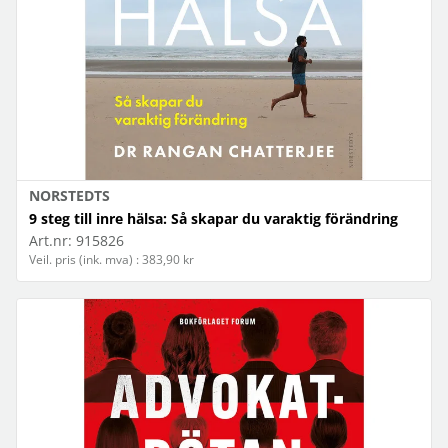
NORSTEDTS
9 steg till inre hälsa: Så skapar du varaktig förändring
Art.nr:
915826
Veil. pris (ink. mva) : 383,90 kr