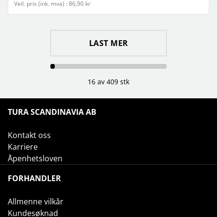
Veil. pris (ink. mva) : 86,90 kr
LAST MER
16 av 409 stk
TURA SCANDINAVIA AB
Kontakt oss
Karriere
Åpenhetsloven
FORHANDLER
Allmenne vilkår
Kundesøknad