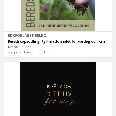
BOKFÖRLAGET SEMIC
Beredskapsodling: Fyll matförrådet för vardag och kris
Art.nr:
914165
Veil. pris (ink. mva) : 383,90 kr