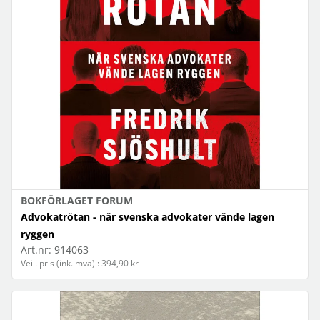
BOKFÖRLAGET FORUM
Advokatrötan - när svenska advokater vände lagen
ryggen
Art.nr:
914063
Veil. pris (ink. mva) : 394,90 kr