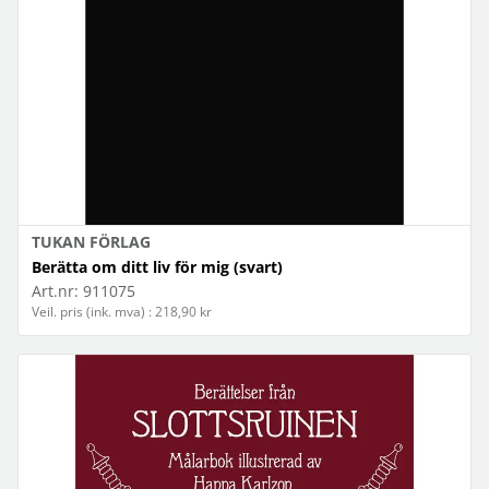
TUKAN FÖRLAG
Berätta om ditt liv för mig (svart)
Art.nr:
911075
Veil. pris (ink. mva) : 218,90 kr