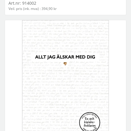
Art.nr:
914002
Veil. pris (ink. mva) : 394,90 kr