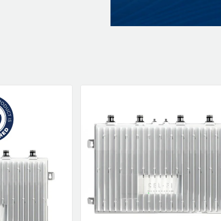
klockor
wellness
Se fler...
LJUD
MARKETING
M
förstärkare och delning
altec lansing
b
högtalare
backbone
f
högtalartillbehör
golla
g
kablar och adaptrar
hama
ljud för bil
happy plugs
h
Se fler...
Se fler...
Se
TÄCKNINGSUTRUSTNING
VIDEO
kablar & adaptrar
actionkameror
mätutrustning
bilkameror
passiva komponenter
drönare
signalförstärkare
filter
tillbehör
follow-focus
Se fler...