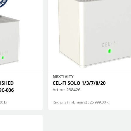
NEXTIVITY
BISHED
CEL-FI SOLO 1/3/7/8/20
9C-006
Art.nr:
238426
00 kr
Rek. pris (inkl. moms) : 25 999,00 kr