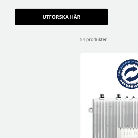
högtalare
skannrar
Se fler...
Se fler...
LAGRINGSMEDIA
LEKSAKER & SPEL
UTFORSKA HÄR
arkiv
leksaker
band
pussel
förvaring och märkning
spel
54
produkter
hdd
kamera-tape
Se fler...
SPORT OCH FRITID
SURF- OCH LÄSPLATTOR
cykel
hållare
kikare
musik och multimedia
kläder
skärmskydd
radioapparater
stylus-pennor
resetillbehör
väskor
Se fler...