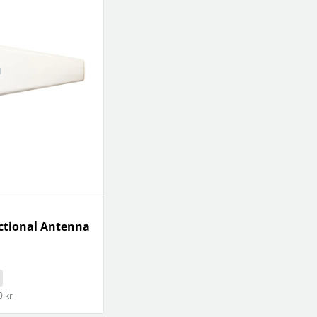
ctional Antenna
0 kr