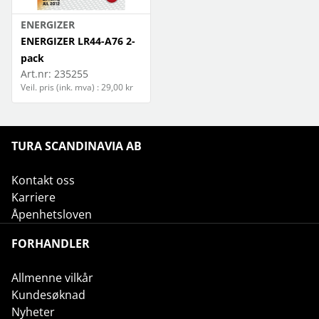
ENERGIZER
ENERGIZER LR44-A76 2-
pack
Art.nr:
235255
Veil. pris (ink. mva) : 29,00 kr
TURA SCANDINAVIA AB
Kontakt oss
Karriere
Åpenhetsloven
FORHANDLER
Allmenne vilkår
Kundesøknad
Nyheter