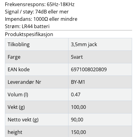
Frekvensrespons: 65Hz-18KHz
Signal / støy: 74dB eller mer
Impendans: 1000Ω eller mindre
Strøm: LR44 batteri
Produktspesifikasjon
Tilkobling
3,5mm jack
Farge
Svart
EAN kode
6971008020809
Leverandør Nr
BY-M1
Volum (l)
0.47
Vekt (g)
100,00
Netto vekt (g)
90,00
height
150,00