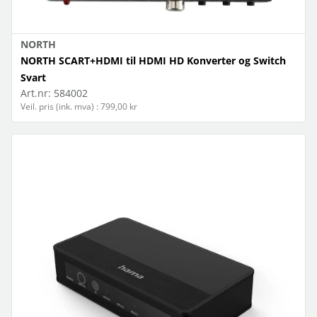
NORTH
NORTH SCART+HDMI til HDMI HD Konverter og Switch
Svart
Art.nr:
584002
Veil. pris (ink. mva) : 799,00 kr