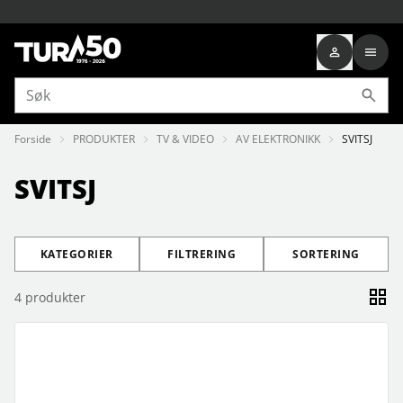
Forside
PRODUKTER
TV & VIDEO
AV ELEKTRONIKK
SVITSJ
SVITSJ
KATEGORIER
FILTRERING
SORTERING
4
produkter