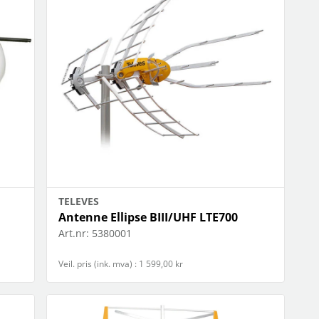
jøkkenapparater
 flere…
OBIL
NETTBRETT
iltilbehør
holdere/stativ
oto & video
musikk og multimedia
ps
skjermbeskyttelse
hodetelefoner
stylus
oldere/stativ
vesker og etui
 flere…
TELEVES
Antenne Ellipse BIII/UHF LTE700
Art.nr:
5380001
Veil. pris (ink. mva) : 1 599,00 kr