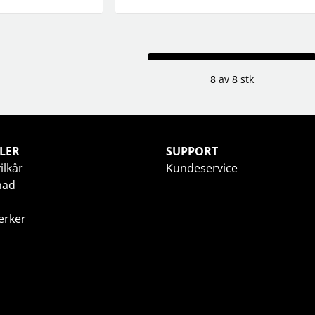
8 av 8 stk
LER
SUPPORT
ilkår
Kundeservice
nad
erker