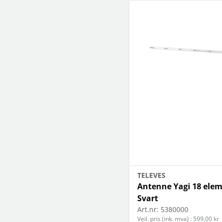
TELEVES
Antenne Yagi 18 elem
Svart
Art.nr:
5380000
Veil. pris (ink. mva) : 599,00 kr