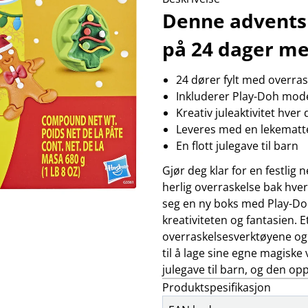
skjæremaskiner
wellness
k
Denne adventsk
Se flere…
Se
MARKETING
MEDIAOPPBEVARING
M
på 24 dager me
altec lansing
arkiv
b
backbone
hdd
f
golla
kamera-tape
g
24 dører fylt med overras
hama
kopiering
Inkluderer Play-Doh mod
happy plugs
minnekort
h
Kreativ juleaktivitet hver
Se flere…
Se flere…
Se
Leveres med en lekematt
TV & VIDEO
VIDEO
En flott julegave til barn
antennefester
actionkamera
antenneinstallasjon
bilkamera
Gjør deg klar for en festli
antenner
droner
herlig overraskelse bak hve
av elektronikk
filter
seg en ny boks med Play-Doh
fjernkontroller
følgefokus
Se flere…
Se flere…
kreativiteten og fantasien. 
overraskelsesverktøyene og
til å lage sine egne magisk
julegave til barn, og den op
Produktspesifikasjon