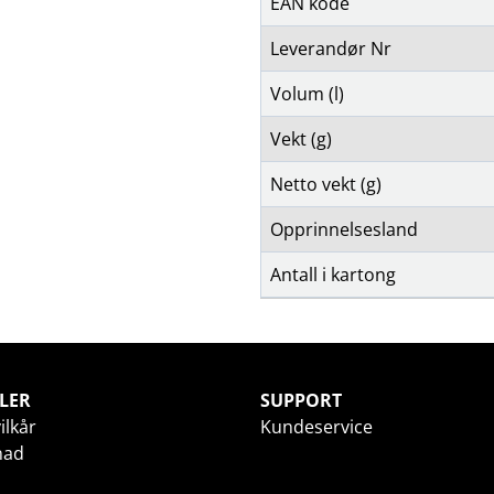
EAN kode
Leverandør Nr
Volum (l)
Vekt (g)
Netto vekt (g)
Opprinnelsesland
Antall i kartong
LER
SUPPORT
ilkår
Kundeservice
nad