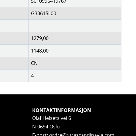
5010996419767
G33615L00
1279,00
1148,00
CN
4
KONTAKTINFORMASJON
Olaf Helsets vei 6
N-0694 Oslo
E-post:
ordre@turascandinavia.com