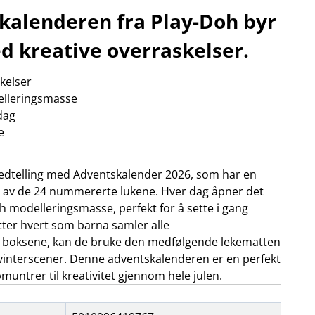
jøkkenapparater
alenderen fra Play-Doh byr
 flere…
OBIL
NETTBRETT
d kreative overraskelser.
iltilbehør
holdere/stativ
oto & video
musikk og multimedia
ps
skjermbeskyttelse
kelser
hodetelefoner
stylus
elleringsmasse
oldere/stativ
vesker og etui
 dag
 flere…
e
g nedtelling med Adventskalender 2026, som har en
r av de 24 nummererte lukene. Hver dag åpner det
 modelleringsmasse, perfekt for å sette i gang
Etter hvert som barna samler alle
 boksene, kan de bruke den medfølgende lekematten
e vinterscener. Denne adventskalenderen er en perfekt
pmuntrer til kreativitet gjennom hele julen.