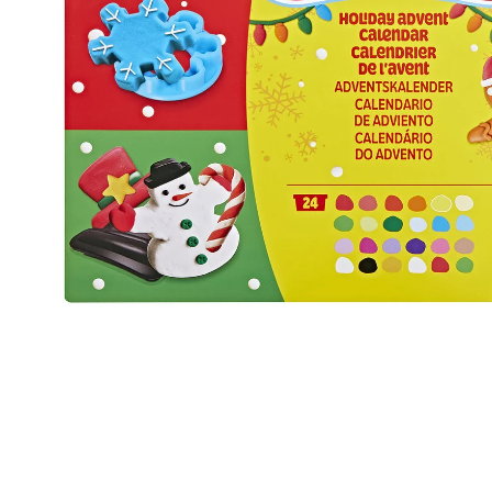
kabel
høyttaler
Se flere…
Se flere…
KONTORMATERIALE
LEKER & SPILL
kontormaskiner
leker
papir
puslespill
skrivemateriale
spill
SMARTE HJEM
SPORT & FRITID
garasje og portkontroll
kikkerter
kamera & tilbehør
klær
sensor og veggkontakter
radioapparater
smart lys
reisetilbehør
temperatururstyring
skolevesker
Se flere…