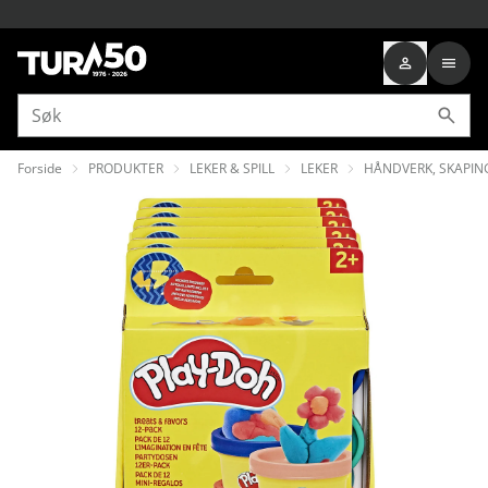
Forside
PRODUKTER
LEKER & SPILL
LEKER
HÅNDVERK, SKAPIN