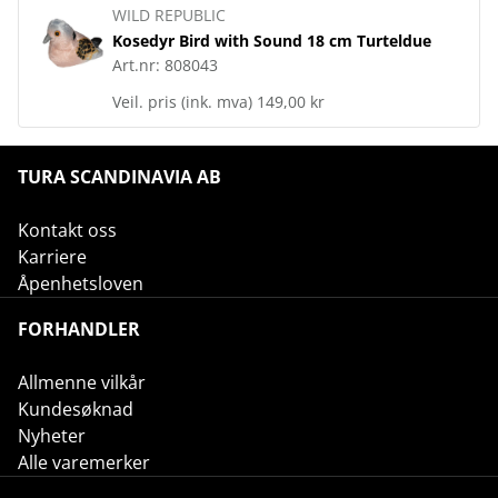
WILD REPUBLIC
Kosedyr Bird with Sound 18 cm Turteldue
Art.nr:
808043
Veil. pris (ink. mva)
149,00 kr
TURA SCANDINAVIA AB
Kontakt oss
Karriere
Åpenhetsloven
FORHANDLER
Allmenne vilkår
Kundesøknad
Nyheter
Alle varemerker