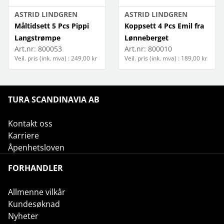
ASTRID LINDGREN
ASTRID LINDGREN
Måltidsett 5 Pcs Pippi
Koppsett 4 Pcs Emil fra
Langstrømpe
Lønneberget
Art.nr:
800053
Art.nr:
800010
Veil. pris (ink. mva) : 249,00 kr
Veil. pris (ink. mva) : 189,00 kr
TURA SCANDINAVIA AB
Kontakt oss
Karriere
Åpenhetsloven
FORHANDLER
Allmenne vilkår
Kundesøknad
Nyheter