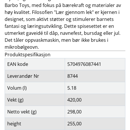
Barbo Toys, med fokus på bærekraft og materialer av
høy kvalitet. Filosofien "Lær gjennom lek" er kjernen i
designet, som aktivt støtter og stimulerer barnets
fantasi og læringsutvikling. Dette spisesettet er en
utmerket gaveidé til dåp, navnefest, bursdag eller jul.
Det tåler oppvaskmaskin, men bør ikke brukes i
mikrobølgeovn.
Produktspesifikasjon
EAN kode
5704976087441
Leverandør Nr
8744
Volum (l)
5.18
Vekt (g)
420,00
Netto vekt (g)
298,00
height
255,00